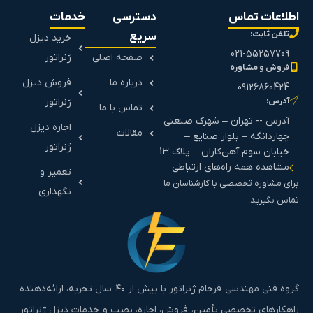
اطلاعات تماس
دسترسی
خدمات
تلفن ثابت:
سریع
خرید دیزل
021-55257709
صفحه اصلی
ژنراتور
فروش و مشاوره
درباره ما
فروش دیزل
09126860424
آدرس:
ژنراتور
تماس با ما
آدرس -- تهران – شهرک صنعتی
اجاره دیزل
مقالات
چهاردانگه – بلوار صنایع –
ژنراتور
خیابان سوم آهن‌کاران – پلاک 13
مشاهده همه راه‌های ارتباطی
تعمیر و
برای مشاوره تخصصی با کارشناسان ما
نگهداری
تماس بگیرید.
گروه فنی مهندسی فرجام ژنراتور با بیش از ۴۰ سال تجربه، ارائه‌دهنده
راهکارهای تخصصی تأمین، فروش، اجاره، نصب و خدمات دیزل ژنراتور