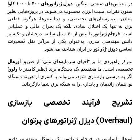
در مقیاس‌های صنعتی سنگین،
دیزل ژنراتورهای ۴۰۰ تا ۱۰۰۰ کاوا
ستون فقرات امنیت انرژی محسوب می‌شوند. در پروژه‌هایی نظیر
معادن، بیمارستان‌های تخصصی، و دیتاسنترها، هرگونه قطعی
برق نه تنها یک اختلال ساده، بلکه یک بحران مالی و عملیاتی
است.
فرجام ژنراتور
با بیش از ۴۰ سال سابقه درخشان و تکیه بر
دانش مهندسی مدرن، به‌عنوان یکی از مراکز ثقل
تعمیرات
اساسی دیزل ژنراتور
در ایران شناخته می‌شود.
تمرکز راهبردی ما بر “احیای سرمایه‌های ملی” از طریق
اورهال
تخصصی
است. ما معتقدیم یک دستگاه برند (نظیر کامینز یا ولوو)
اگر به درستی بازسازی شود، می‌تواند با کسری از هزینه دستگاه
نو، همان راندمان و پایداری را به شبکه برق شما بازگرداند.
تشریح فرآیند تخصصی بازسازی
(Overhaul) دیزل ژنراتورهای پرتوان
اورهال اساسی در فرجام ژنراتور، یک پروتکل مهندسی دقیق