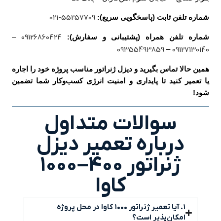
شماره تلفن ثابت (پاسخگویی سریع):
55257709-021
شماره تلفن همراه (پشتیبانی و سفارش):
09126860424
–
09355493859
–
09127130140
همین حالا تماس بگیرید و دیزل ژنراتور مناسب پروژه خود را اجاره
یا تعمیر کنید تا پایداری و امنیت انرژی کسب‌وکار شما تضمین
شود!
سوالات متداول
درباره تعمیر دیزل
ژنراتور ۴۰۰–۱۰۰۰
کاوا
۱. آیا تعمیر ژنراتور ۱۰۰۰ کاوا در محل پروژه
امکان‌پذیر است؟