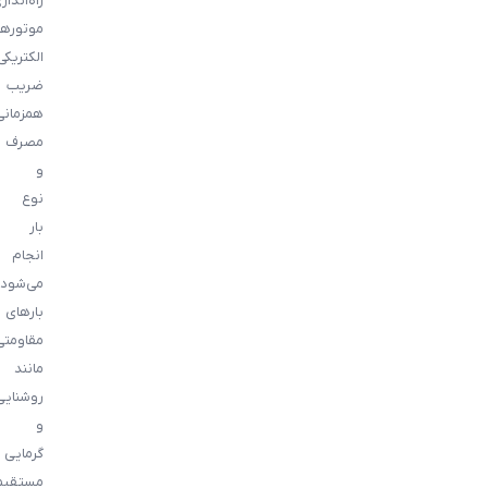
راه‌انداز
موتورها
الکتریکی
ضریب
همزمانی
مصرف
و
نوع
بار
انجام
می‌شود.
بارهای
مقاومتی
مانند
روشنایی
و
گرمایی
مستقیما