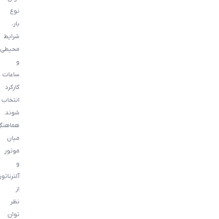
نوع
بار،
شرایط
محیطی
و
ساعات
کارکرد
انتخاب
شوند.
هماهنگ
میان
موتور
و
آلترناتور
از
نظر
توان