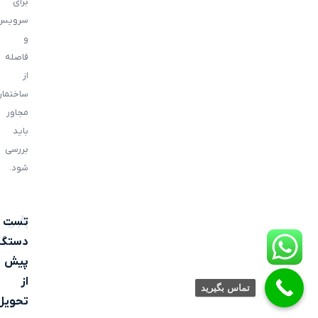
برای
سرویس
و
فاصله
از
ساختمان
مجاور
باید
بررسی
شود.
08
تست
دستگا
پیش
از
تماس بگیرید
تحویل