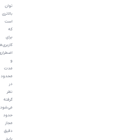
توان
بالاتری
است
که
برای
کاربری‌ه
اضطراری
و
مدت
محدود
در
نظر
گرفته
می‌شود.
حدود
مجاز
دقیق
باید