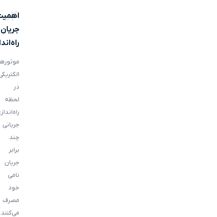
04
اهمیت
جریان
راه‌اند
موتورها
الکتریکی
در
لحظه
راه‌انداز
جریانی
چند
برابر
جریان
نامی
خود
مصرف
می‌کنند.