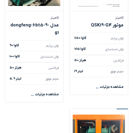
کامینز
کامینز
موتور QSK19-G4
مدل dongfeng-6bt5-9-
g1
650 کاوا
توان پرایم
90 کاوا
توان پرایم
715 کاوا
توان استندبای
100 کاوا
توان استندبای
50 هرتز
فرکانس
50 هرتز
فرکانس
19 لیتر
حجم موتور
5.9 لیتر
حجم موتور
مشاهده جزئیات
مشاهده جزئیات