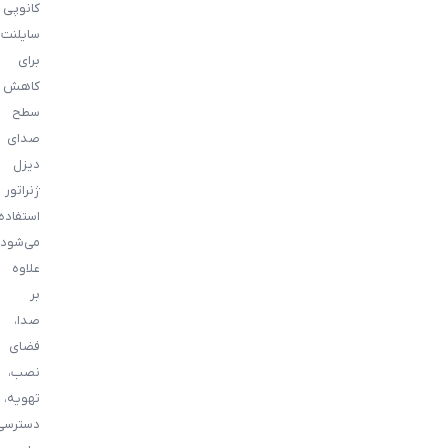
کانوپی
سایلنت
برای
کاهش
سطح
صدای
دیزل
ژنراتور
استفاده
می‌شود.
علاوه
بر
صدا،
فضای
نصب،
تهویه،
دسترسی