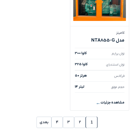
کامینز
مدل NTA855-G
300 کاوا
توان پرایم
325 کاوا
توان استندبای
50 هرتز
فرکانس
14 لیتر
حجم موتور
مشاهده جزئیات
2
3
4
بعدی
1