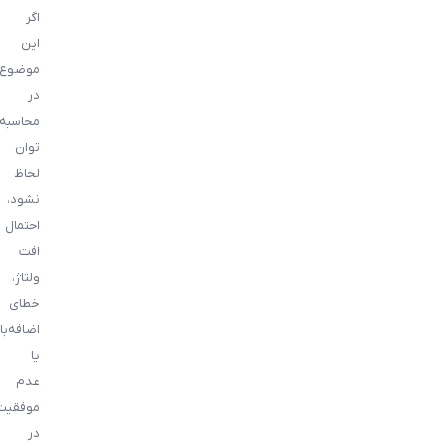
اگر
این
موضوع
در
محاسبه
توان
لحاظ
نشود،
احتمال
افت
ولتاژ،
خطای
اضافه‌بار
یا
عدم
موفقیت
در