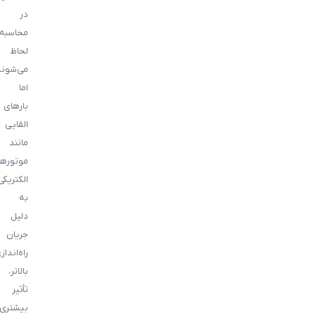
در
محاسبه
لحاظ
می‌شوند
اما
بارهای
القایی
مانند
موتورها
الکتریکی
به
دلیل
جریان
راه‌انداز
بالاتر،
تأثیر
بیشتری