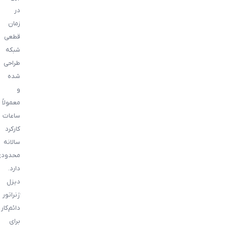
در
زمان
قطعی
شبکه
طراحی
شده
و
معمولاً
ساعات
کارکرد
سالانه
محدودی
دارد.
دیزل
ژنراتور
دائم‌کار
برای