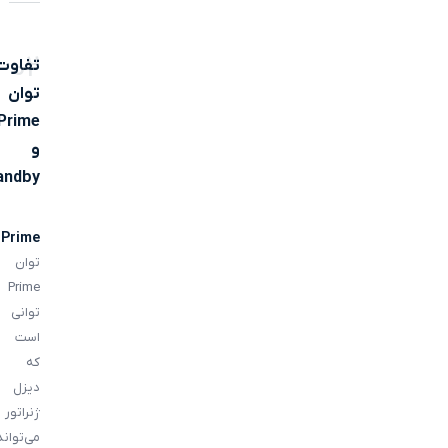
02
تفاوت
توان
Prime
و
andby
Prime
توان
Prime
توانی
است
که
دیزل
ژنراتور
می‌تواند