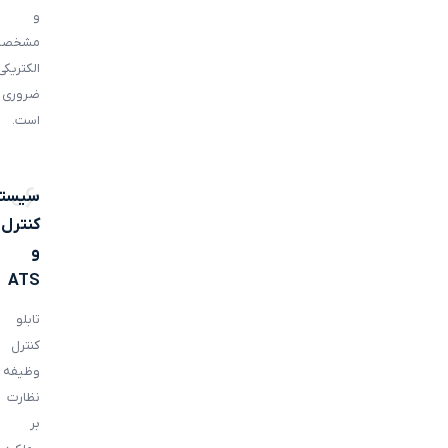
و
مشخصا
الکتریکی
ضروری
است.
06
سیست
کنترل
و
ATS
تابلو
کنترل
وظیفه
نظارت
بر