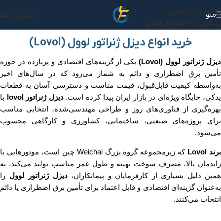
رد کردن به ناوبری
منو
مشاوره تلفن
رد کردن به محتوای اصلی
خرید انواع دیزل ژنراتور لوول (Lovol)
یزل ژنراتور لوول (Lovol)
یکی از گزینه‌های اقتصادی و پربازده در حوزه
تأمین برق اضطراری و دائم به شمار می‌رود که در سال‌های اخیر
به‌واسطه کیفیت قابل‌قبول، قیمت مناسب و دسترسی آسان به قطعات
دکی، جایگاه ویژه‌ای در بازار ایران پیدا کرده است.
دیزل ژنراتور lovol
با
بهره‌گیری از فناوری‌های روز و طراحی مهندسی‌شده، انتخابی مناسب
برای پروژه‌های صنعتی، ساختمانی، کشاورزی و کارگاهی محسوب
می‌شود.
رند Lovol
که زیرمجموعه گروه بزرگ Weichai چین است، موتورهایی با
راندمان بالا، مصرف سوخت بهینه و طول عمر مناسب تولید می‌کند. به
همین دلیل بسیاری از کارفرمایان و پیمانکاران،
دیزل ژنراتور لوول
را
به‌عنوان گزینه‌ای اقتصادی و قابل اعتماد برای تأمین برق اضطراری یا دائم
انتخاب می‌کنند.