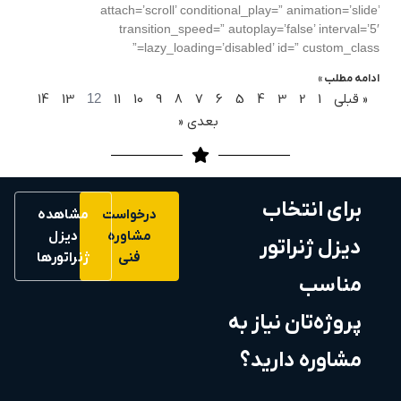
attach=’scroll’ conditional_play=” animation=’slide’
transition_speed=” autoplay=’false’ interval=’5′
lazy_loading=’disabled’ id=” custom_class=”
ادامه مطلب »
« قبلی
1
2
3
4
5
6
7
8
9
10
11
12
13
14
بعدی «
برای انتخاب
درخواست
مشاهده
مشاوره
دیزل
دیزل ژنراتور
فنی
ژنراتورها
مناسب
پروژه‌تان نیاز به
مشاوره دارید؟