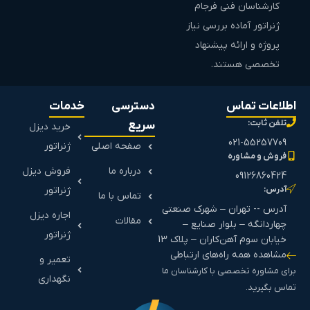
کارشناسان فنی فرجام
ژنراتور آماده بررسی نیاز
پروژه و ارائه پیشنهاد
تخصصی هستند.
اطلاعات تماس
دسترسی
خدمات
تلفن ثابت:
سریع
خرید دیزل
021-55257709
صفحه اصلی
ژنراتور
فروش و مشاوره
درباره ما
فروش دیزل
09126860424
آدرس:
ژنراتور
تماس با ما
آدرس -- تهران – شهرک صنعتی
اجاره دیزل
مقالات
چهاردانگه – بلوار صنایع –
ژنراتور
خیابان سوم آهن‌کاران – پلاک 13
مشاهده همه راه‌های ارتباطی
تعمیر و
برای مشاوره تخصصی با کارشناسان ما
نگهداری
تماس بگیرید.