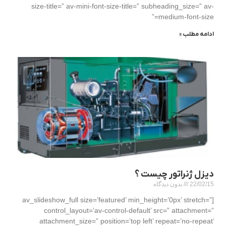
size-title=” av-mini-font-size-title=” subheading_size=” av-
medium-font-size=”
ادامه مطلب »
دیزل ژنراتور چیست ؟
22/02/15
بدون دیدگاه
[av_slideshow_full size=’featured’ min_height=’0px’ stretch=”
control_layout=’av-control-default’ src=” attachment=”
attachment_size=” position=’top left’ repeat=’no-repeat’