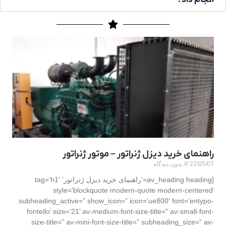
انجام داد؟
راهنمای خرید دیزل ژنراتور – موتور ژنراتور
22/05/07
بدون دیدگاه
[av_heading heading=’راهنمای خرید دیزل ژنراتور’ tag=’h1′
style=’blockquote modern-quote modern-centered’
subheading_active=” show_icon=” icon=’ue800′ font=’entypo-
fontello’ size=’21’ av-medium-font-size-title=” av-small-font-
size-title=” av-mini-font-size-title=” subheading_size=” av-