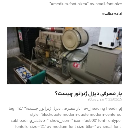
medium-font-size=” av-small-font-size=”
ادامه مطلب »
بار مصرفی دیزل ژنراتور چیست؟
22/02/15
بدون دیدگاه
[av_heading heading=’بار مصرفی دیزل ژنراتور چیست؟’ tag=’h1′
style=’blockquote modern-quote modern-centered’
subheading_active=” show_icon=” icon=’ue800′ font=’entypo-
fontello’ size=’21’ av-medium-font-size-title=” av-small-font-