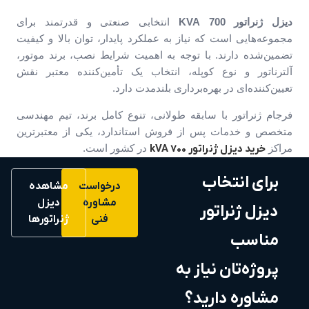
دیزل ژنراتور
700 KVA
انتخابی صنعتی و قدرتمند برای
مجموعه‌هایی است که نیاز به عملکرد پایدار، توان بالا و کیفیت
تضمین‌شده دارند. با توجه به اهمیت شرایط نصب، برند موتور،
آلترناتور و نوع کوپله، انتخاب یک تأمین‌کننده معتبر نقش
تعیین‌کننده‌ای در بهره‌برداری بلندمدت دارد.
فرجام ژنراتور با سابقه طولانی، تنوع کامل برند، تیم مهندسی
متخصص و خدمات پس از فروش استاندارد، یکی از معتبرترین
مراکز
خرید دیزل ژنراتور 700 kVA
در کشور است.
برای انتخاب
درخواست
مشاهده
مشاوره
دیزل
دیزل ژنراتور
فنی
ژنراتورها
مناسب
پروژه‌تان نیاز به
مشاوره دارید؟