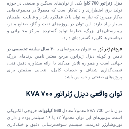
دیزل ژنراتور
700 کاوا
یکی از توان‌های سنگین و صنعتی در حوزه
تولید برق اضطراری و دائم‌کار است که معمولاً در مجموعه‌هایی
به‌کار می‌رود که نیاز به توان بالا، عملکرد پایدار و قابلیت اطمینان
بسیار زیاد دارند. این توان در پروژه‌های نفت و گاز، صنایع مادر،
بیمارستان‌های بزرگ، خطوط تولید گسترده، مراکز مخابراتی و
دیتاسنترها کاربرد گسترده‌ای دارد.
فرجام ژنراتور
به عنوان مجموعه‌ای با
۴۰ سال سابقه تخصصی
در
تامین و کوپله دیزل ژنراتور، مرجع معتبر تامین برندهای بزرگ
جهانی است و همواره تلاش می‌کند با ارائه مشاوره دقیق فنی،
قیمت‌گذاری شفاف و خدمات کامل، انتخابی مطمئن برای
پروژه‌های صنعتی و حساس باشد.
توان واقعی دیزل ژنراتور 700 KVA
توان نامی 700 kVA معمولاً معادل
560 کیلووات
خروجی الکتریکی
است. موتورهای این توان معمولاً ۱۲ یا ۱۶ سیلندر بوده و دارای
توربوشارژر قدرتمند، سیستم سوخت‌رسانی دقیق و خنک‌کاری