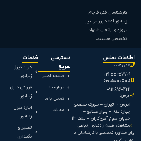
کارشناسان فنی فرجام
ژنراتور آماده بررسی نیاز
پروژه و ارائه پیشنهاد
تخصصی هستند.
اطلاعات تماس
دسترسی
خدمات
تلفن ثابت:
سریع
خرید دیزل
021-55257709
صفحه اصلی
ژنراتور
فروش و مشاوره
درباره ما
فروش دیزل
09126860424
آدرس:
ژنراتور
تماس با ما
آدرس -- تهران – شهرک صنعتی
اجاره دیزل
مقالات
چهاردانگه – بلوار صنایع –
ژنراتور
خیابان سوم آهن‌کاران – پلاک 13
مشاهده همه راه‌های ارتباطی
تعمیر و
برای مشاوره تخصصی با کارشناسان ما
نگهداری
تماس بگیرید.