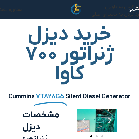
رد کردن به ناوبری
منو
مشاوره تلفن
رد کردن به محتوای اصلی
خرید دیزل
ژنراتور ۷۰۰
کاوا
Cummins
VTA28G5
Silent Diesel Generator
مشخصات
دیزل