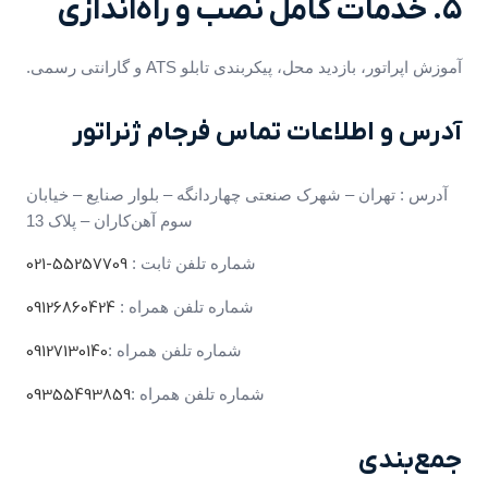
۵. خدمات کامل نصب و راه‌اندازی
آموزش اپراتور، بازدید محل، پیکربندی تابلو ATS و گارانتی رسمی.
آدرس و اطلاعات تماس فرجام ژنراتور
آدرس : تهران – شهرک صنعتی چهاردانگه – بلوار صنایع – خیابان
سوم آهن‌کاران – پلاک 13
شماره تلفن ثابت :
55257709-021
شماره تلفن همراه :
09126860424
شماره تلفن همراه :
09127130140
شماره تلفن همراه :
09355493859
جمع‌بندی