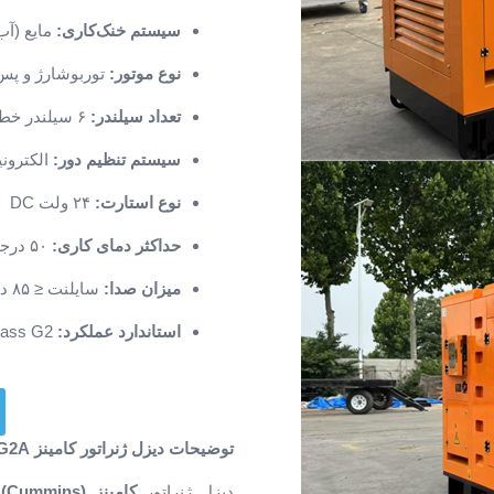
سیستم خنک‌کاری:
مایع (آب
نوع موتور:
توربوشارژ و پس‌خن
تعداد سیلندر:
۶ سیلندر خطی
سیستم تنظیم دور:
الکترونیکی (Governor
نوع استارت:
۲۴ ولت DC
حداکثر دمای کاری:
۵۰ درجه سانتی‌گراد
میزان صدا:
سایلنت ≤ ۸۵ دسی‌بل – اوپن ≤ ۱۰۵ دسی‌بل
استاندارد عملکرد:
ISO 8528-5 Class G2
توضیحات دیزل ژنراتور کامینز NTA855-G2A – توان 300 کاوا (سایلنت)
دیزل ژنراتور
کامینز (Cummins) مدل NTA855-G2A