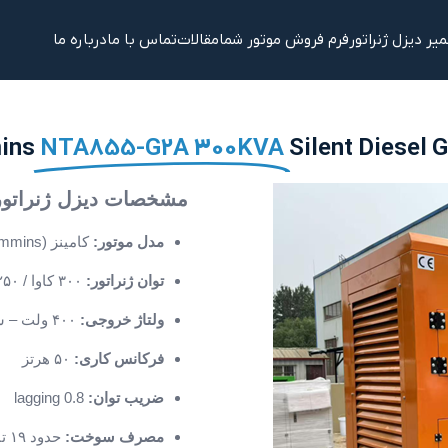
یر دیزل ژنراتور
فرم فروش موتور شما
مقالات
تماس با ما
درباره ما
ins
NTA855-G2A 300KVA
Silent Diesel 
مشخصات دیزل ژنراتور
مدل موتور:
کامینز (Cummins) NTA855-G2A
توان ژنراتور:
۳۰۰ کاوا / ۲۵۰ کیلووات
ولتاژ خروجی:
۴۰۰ ولت – سه‌فاز
فرکانس کاری:
۵۰ هرتز
ضریب توان:
0.8 lagging
مصرف سوخت:
حدود ۱۹ تا ۷۳ لیتر در ساعت (بسته به بار مصرفی)