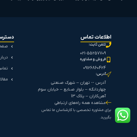
اطلاعات تماس
دسترس
تلفن ثابت:
صفحه
021-55257709
دربار
فروش و مشاوره
09126860424
تماس 
آدرس:
مقالا
آدرس -- تهران – شهرک صنعتی
چهاردانگه – بلوار صنایع – خیابان سوم
آهن‌کاران – پلاک 13
مشاهده همه راه‌های ارتباطی
برای مشاوره تخصصی با کارشناسان ما تماس
بگیرید.