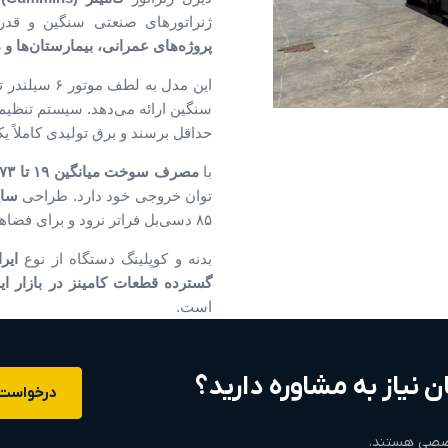
ژنراتورهای صنعتی سنگین و قد
پروژه‌های عمرانی، بیمارستان‌ها 
این مدل به 
سنگین ارائه می‌دهد. سیستم تنظیم 
حداقل برسند و برق تولیدی کاملاً ی
با
مصرف سوخت میانگین ۱۹ تا ۷۳ لیتر در ساعت
توان خروجی خود دارد. طراحی
سای
۸۵ دسی‌بل فراتر نرود و برای فضاهای شهری یا محیط‌های مسکونی اطراف مناسب باشد.
بدنه و کوپلینگ دستگاه از نوع
ایر
گسترده قطعات کامینز در بازار ای
است.
ن نیاز به مشاوره دارید؟
درخواست 
تخصصی هستند.