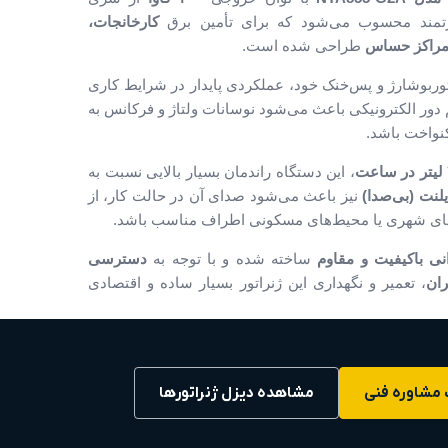
رتمند محسوب می‌شود که برای تأمین برق
کارخانجات،
و مراکز حساس
طراحی شده است.
لطف موتور ۶ سیلندر توربوشارژ و پس‌خنک خود، عملکردی پایدار در شرایط کاری
دور الکترونیکی باعث می‌شود نوسانات ولتاژ و فرکانس به
کنواخت باشد.
، این دستگاه راندمان بسیار بالایی نسبت به
لنت (بی‌صدا)
نیز باعث می‌شود صدای آن در حالت کار، از
انی باکیفیت و مقاوم
ساخته شده و با توجه به
دسترسی
ران
، تعمیر و نگهداری این ژنراتور بسیار ساده و اقتصادی
مشاوره فنی
مشاهده دیزل ژنراتورها