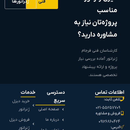
فنی
ژنراتورها
مناسب
پروژه‌تان نیاز به
مشاوره دارید؟
کارشناسان فنی فرجام
ژنراتور آماده بررسی نیاز
پروژه و ارائه پیشنهاد
تخصصی هستند.
اطلاعات تماس
دسترسی
خدمات
تلفن ثابت:
سریع
خرید دیزل
021-55257709
صفحه اصلی
ژنراتور
فروش و مشاوره
درباره ما
فروش دیزل
09126860424
آدرس:
ژنراتور