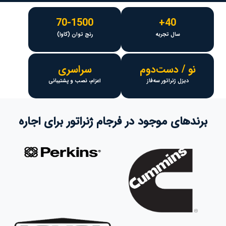
70-1500
40+
سال تجربه
رنج توان (کاوا)
نو / دست‌دوم
سراسری
دیزل ژنراتور سه‌فاز
اعزام، نصب و پشتیبانی
برندهای موجود در فرجام ژنراتور برای اجاره