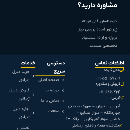
مشاوره دارید؟
کارشناسان فنی فرجام
ژنراتور آماده بررسی نیاز
پروژه و ارائه پیشنهاد
تخصصی هستند.
اطلاعات تماس
دسترسی
خدمات
تلفن ثابت:
سریع
خرید دیزل
021-55257709
صفحه اصلی
ژنراتور
فروش و مشاوره
درباره ما
فروش دیزل
09126860424
آدرس:
ژنراتور
تماس با ما
آدرس -- تهران – شهرک صنعتی
اجاره دیزل
مقالات
چهاردانگه – بلوار صنایع –
ژنراتور
خیابان سوم آهن‌کاران – پلاک 13
مشاهده همه راه‌های ارتباطی
تعمیر و