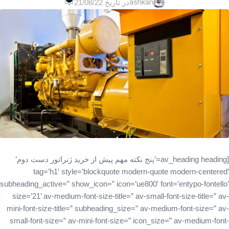
ashkan
در تاریخ 21/08/22
[av_heading heading=’پنج نکته مهم پیش از خرید ژنراتور دست دوم’
tag=’h1′ style=’blockquote modern-quote modern-centered’
subheading_active=” show_icon=” icon=’ue800′ font=’entypo-fontello’
size=’21’ av-medium-font-size-title=” av-small-font-size-title=” av-
mini-font-size-title=” subheading_size=” av-medium-font-size=” av-
small-font-size=” av-mini-font-size=” icon_size=” av-medium-font-