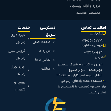
پروژه و ارائه پیشنهاد
تخصصی هستند.
اطلاعات تماس
دسترسی
خدمات
تلفن ثابت:
سریع
خرید دیزل
021-55257709
صفحه اصلی
ژنراتور
فروش و مشاوره
درباره ما
فروش دیزل
09126860424
آدرس:
ژنراتور
تماس با ما
آدرس -- تهران – شهرک صنعتی
اجاره دیزل
مقالات
چهاردانگه – بلوار صنایع –
ژنراتور
خیابان سوم آهن‌کاران – پلاک 13
مشاهده همه راه‌های ارتباطی
تعمیر و
برای مشاوره تخصصی با کارشناسان ما
نگهداری
تماس بگیرید.