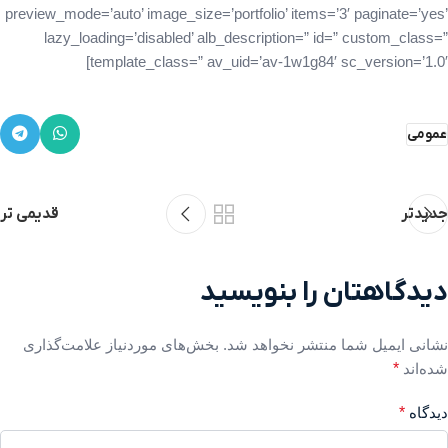
preview_mode=’auto’ image_size=’portfolio’ items=’3′ paginate=’yes’
lazy_loading=’disabled’ alb_description=” id=” custom_class=”
template_class=” av_uid=’av-1w1g84′ sc_version=’1.0′]
عمومی
جدیدتر
قدیمی تر
دیدگاهتان را بنویسید
نشانی ایمیل شما منتشر نخواهد شد.
بخش‌های موردنیاز علامت‌گذاری
شده‌اند
*
دیدگاه
*