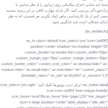
شما باید تمامی اجزای مکانیکی روی ژنراتور را از نظر سایش یا
ترک‌خوردگی بررسی کنید. اگر دارای مهارت کافی در این زمینه نیستید
سعی کنید از یک کارشناسی ماهر کمک بگیرید. هر قسمتی که به نظر
دارای مشکلی است باید جایگزین شود.
[/av_textblock]
[av_hr class=’default’ icon_select=’yes’ icon=’ue808′
position=’center’ shadow=’no-shadow’ height=’50’
custom_border=’av-border-thin’ custom_width=’50px’
custom_margin_top=’30px’ custom_margin_bottom=’30px’
custom_border_color=” custom_icon_color=” av-desktop-hide=” av-
medium-hide=” av-small-hide=” av-mini-hide=” id=” custom_class=”
template_class=” av_uid=’av-6sy6x0′ sc_version=’1.0′]
[av_button label=’برای دیدن موتورها کلیک کنید’ icon_select=’yes-right-
icon’ icon=’ue854′ font=’entypo-fontello’
icon_hover=’aviaTBicon_hover’ link=’page,1257′ link_target=”
size=’x-large’ position=’center’ label_display=” title_attr=”
color_options=” color=’theme-color’ custom_bg=’#444444′