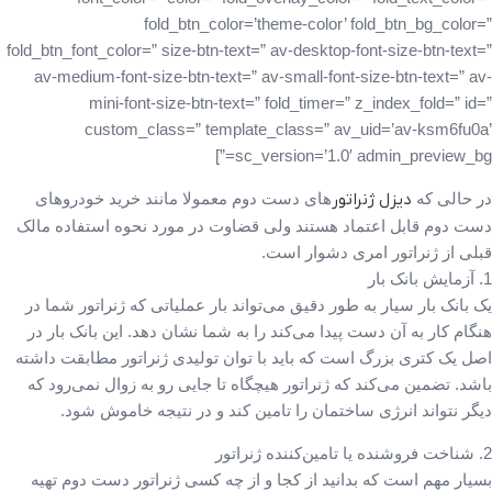
fold_btn_color=’theme-color’ fold_btn_bg_color=”
fold_btn_font_color=” size-btn-text=” av-desktop-font-size-btn-text=”
av-medium-font-size-btn-text=” av-small-font-size-btn-text=” av-
mini-font-size-btn-text=” fold_timer=” z_index_fold=” id=”
custom_class=” template_class=” av_uid=’av-ksm6fu0a’
sc_version=’1.0′ admin_preview_bg=”]
در حالی‌ که
دیزل ژنراتور
های دست دوم معمولا مانند خرید خودروهای
دست دوم قابل اعتماد هستند ولی قضاوت در مورد نحوه استفاده مالک
قبلی از ژنراتور امری دشوار است.
1. آزمایش بانک بار
یک بانک بار سیار به طور دقیق می‌تواند بار عملیاتی که ژنراتور شما در
هنگام کار به آن دست پیدا می‌کند را به شما نشان دهد. این بانک بار در
اصل یک کتری بزرگ است که باید با توان تولیدی ژنراتور مطابقت داشته
باشد. تضمین می‌کند که ژنراتور هیچگاه تا جایی رو به زوال نمی‌رود که
دیگر نتواند انرژی ساختمان را تامین کند و در نتیجه خاموش شود. ‌‌‌‌
2. شناخت فروشنده یا تامین‌کننده ژنراتور
بسیار مهم است که بدانید از کجا و از چه کسی ژنراتور دست دوم تهیه