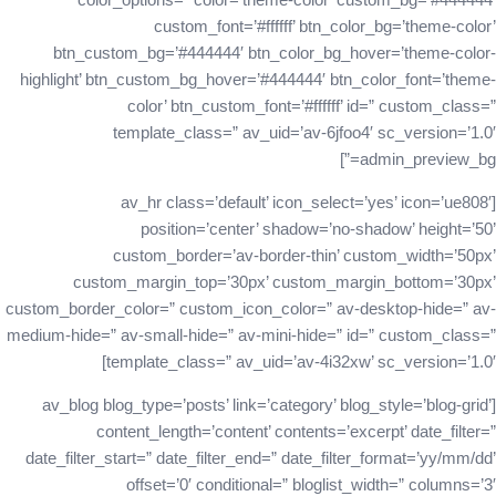
custom_font=’#ffffff’ btn_color_bg=’theme-color’
btn_custom_bg=’#444444′ btn_color_bg_hover=’theme-color-
highlight’ btn_custom_bg_hover=’#444444′ btn_color_font=’theme-
color’ btn_custom_font=’#ffffff’ id=” custom_class=”
template_class=” av_uid=’av-6jfoo4′ sc_version=’1.0′
admin_preview_bg=”]
[av_hr class=’default’ icon_select=’yes’ icon=’ue808′
position=’center’ shadow=’no-shadow’ height=’50’
custom_border=’av-border-thin’ custom_width=’50px’
custom_margin_top=’30px’ custom_margin_bottom=’30px’
custom_border_color=” custom_icon_color=” av-desktop-hide=” av-
medium-hide=” av-small-hide=” av-mini-hide=” id=” custom_class=”
template_class=” av_uid=’av-4i32xw’ sc_version=’1.0′]
[av_blog blog_type=’posts’ link=’category’ blog_style=’blog-grid’
content_length=’content’ contents=’excerpt’ date_filter=”
date_filter_start=” date_filter_end=” date_filter_format=’yy/mm/dd’
offset=’0′ conditional=” bloglist_width=” columns=’3′