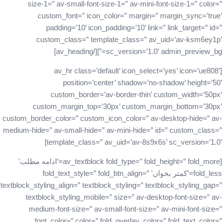
size-1=” av-small-font-size-1=” av-mini-font-size-1=” color=”
custom_font=” icon_color=” margin=” margin_sync=’true’
padding=’10’ icon_padding=’10’ link=” link_target=” id=”
custom_class=” template_class=” av_uid=’av-ksm6ey1p’
sc_version=’1.0′ admin_preview_bg=”][/av_heading]
[av_hr class=’default’ icon_select=’yes’ icon=’ue808′
position=’center’ shadow=’no-shadow’ height=’50’
custom_border=’av-border-thin’ custom_width=’50px’
custom_margin_top=’30px’ custom_margin_bottom=’30px’
custom_border_color=” custom_icon_color=” av-desktop-hide=” av-
medium-hide=” av-small-hide=” av-mini-hide=” id=” custom_class=”
template_class=” av_uid=’av-8s9x6s’ sc_version=’1.0′]
[av_textblock fold_type=” fold_height=” fold_more=’ادامه مطلب’
fold_less=’کمتر بخوان’ fold_text_style=” fold_btn_align=”
textblock_styling_align=” textblock_styling=” textblock_styling_gap=”
textblock_styling_mobile=” size=” av-desktop-font-size=” av-
medium-font-size=” av-small-font-size=” av-mini-font-size=”
font_color=” color=” fold_overlay_color=” fold_text_color=”